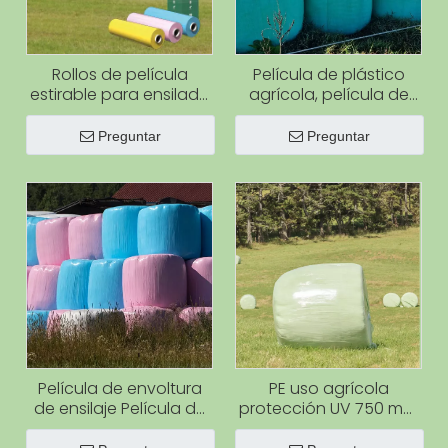
Rollos de película
Película de plástico
estirable para ensilado
agrícola, película de
de plástico PE agrícola,
envoltura de ensilaje
750/500/250mm,
verde para ensilaje de
Preguntar
Preguntar
película para envolver
hierba, envoltura de
pacas de algodón
fardos de heno con
para heno y ensilaje
protección UV verde
Película de envoltura
PE uso agrícola
de ensilaje Película de
protección UV 750 mm
envoltura elástica de
x 25mic x 1500 m