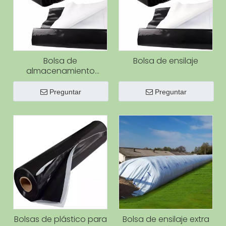
extruido
Bolsa de
Bolsa de ensilaje
almacenamiento
agrícola de polietileno
negro/blanco y negro,
Preguntar
Preguntar
bolsas de ensilaje de
maíz, bolsa de silo de
grano de plástico
Bolsas de plástico para
Bolsa de ensilaje extra