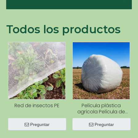
Productos
Todos los productos
Red de insectos PE
Película plástica
agrícola Película de
envoltura de ensilaje
verde para ensilaje
Preguntar
Preguntar
agrícola de pasto