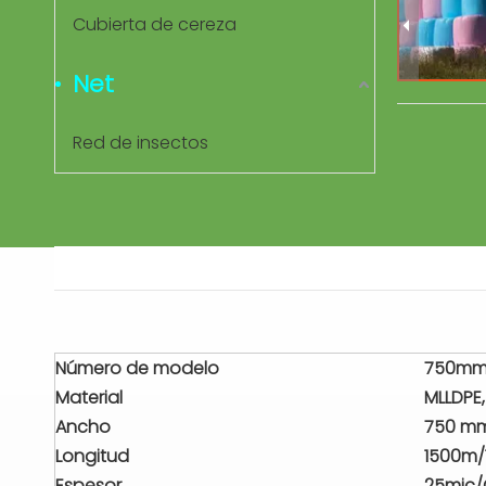
Cubierta de cereza
Net
Red de insectos
Número de modelo
750mm
Material
MLLDPE,
Ancho
750 m
Longitud
1500m
Espesor
25mic/