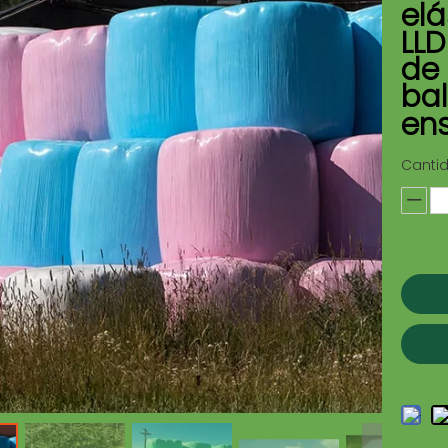
elá
LLD
de 
bal
ens
Canti