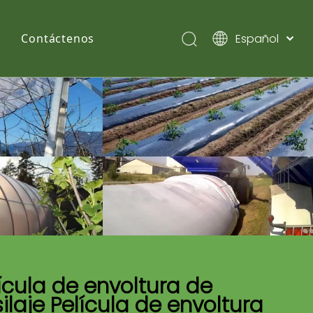
Español
Contáctenos
English
Pусский
ícula de envoltura de
ilaje Película de envoltura