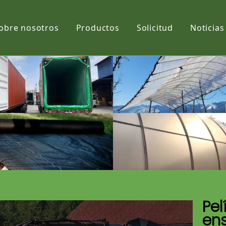
obre nosotros
Productos
Solicitud
Noticias
Película
Tela
Net
Pel
ens