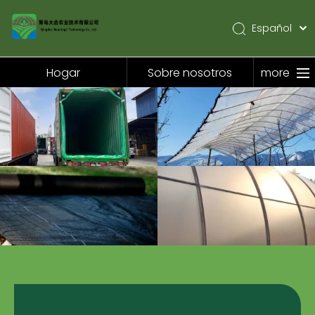
Español
English
Pусский
Hogar
Sobre nosotros
more
Hogar
Sobre nosotros
Productos
Solicitud
Noticias
Contáctenos
Productos