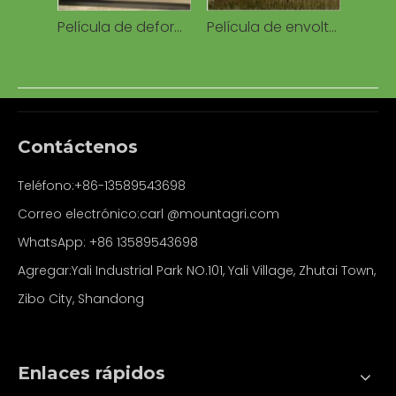
Película de deformación de ensilaje de balas de algodón Empaquetadora de algodón Fabricante de película de deformación de balas de algodón Película de ensilaje de plástico extruido
Película de envoltura de ensilaje Película de envoltura elástica de rollo redondo LLDPE para ensilaje Película de envoltura de ensilaje de balas de hierba Película de ensilaje agrícola
Contáctenos
Teléfono:+86-13589543698
Correo electrónico:carl
@mountagri.com
WhatsApp:
+86
13589543698
Agregar:Yali Industrial Park NO.101, Yali Village, Zhutai Town,
Zibo City, Shandong
Enlaces rápidos