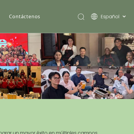
Español
Contáctenos
English
Pусский
lograr un mayor éxito en múltiples campos.