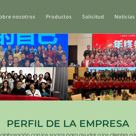
obre nosotros
Productos
Solicitud
Noticias
Película
Tela
Net
PERFIL DE LA EMPRESA
colaboración con los socios para ayudar a los clientes a 