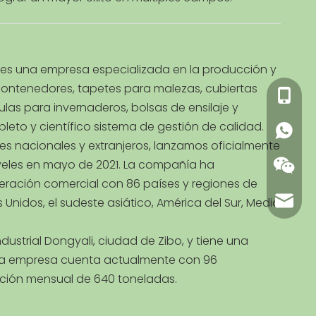
 es una empresa especializada en la producción y
ontenedores, tapetes para malezas, cubiertas
+86 13
culas para invernaderos, bolsas de ensilaje y
leto y científico sistema de gestión de calidad.
+86 13
ntes nacionales y extranjeros, lanzamos oficialmente
niveles en mayo de 2021. La compañía ha
eración comercial con 86 países y regiones de
carl@m
Unidos, el sudeste asiático, América del Sur, Medio
ustrial Dongyali, ciudad de Zibo, y tiene una
 La empresa cuenta actualmente con 96
ión mensual de 640 toneladas.