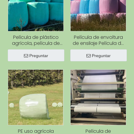
Película de plástico
Película de envoltura
agrícola, película de
de ensilaje Película de
envoltura de ensilaje
envoltura elástica de
verde para ensilaje de
rollo redondo LLDPE
Preguntar
Preguntar
hierba, envoltura de
para ensilaje Película
fardos de heno con
de envoltura de ensilaje
protección UV verde
de balas de hierba
Película de ensilaje
agrícola
PE uso agrícola
Película de