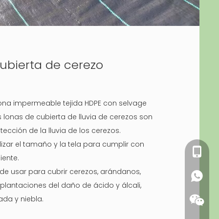
ubierta de cerezo
lona impermeable tejida HDPE con selvage
s lonas de cubierta de lluvia de cerezos son
tección de la lluvia de los cerezos.
zar el tamaño y la tela para cumplir con
+86 13
liente.
de usar para cubrir cerezos, arándanos,
+86 13
lantaciones del daño de ácido y álcali,
ada y niebla.