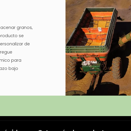
macenar granos,
 producto se
ersonalizar de
gregue
érmico para
lazo bajo