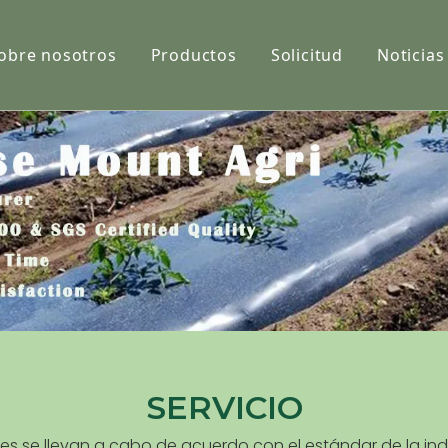
obre nosotros
Productos
Solicitud
Noticias
Película
Tela
Net
SERVICIO
 se llevan a cabo de acuerdo con el estándar de la indus