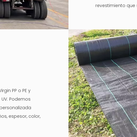
revestimiento que
rgin PP o PE y
os UV. Podemos
a personalizada
os, espesor, color,