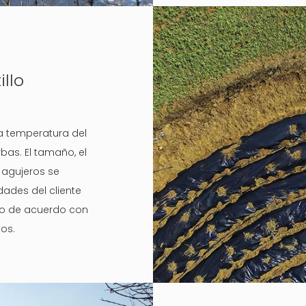
llo
la temperatura del
rbas. El tamaño, el
s agujeros se
ades del cliente
llo de acuerdo con
vos.