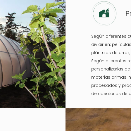
P
Según diferentes c
dividir en: películ
plántulas de arroz,
Según diferentes r
personalizarlas de
materias primas im
procesados ​​y pr
de coeutorios de c