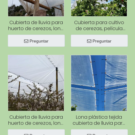
Cubierta de lluvia para
Cubierta para cultivo
huerto de cerezos, lona
de cerezas, película
de PE, cubierta de tela
plástica transparente,
tejida para protección
lonas impermeables de
Preguntar
Preguntar
de cerezos
plástico transparente
para cerezas
Cubierta de lluvia para
Lona plástica tejida
huerto de cerezos, lona
cubierta de lluvia para
de PE, cubierta de tela
huerto, resistente al