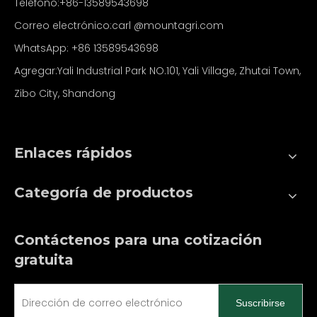
Teléfono:+86-13589543698
Correo electrónico:carl
@mountagri.com
WhatsApp:
+86
13589543698
Agregar:Yali Industrial Park NO.101, Yali Village, Zhutai Town,
Zibo City, Shandong
Enlaces rápidos
Categoría de productos
Contáctenos para una cotización
gratuita
Suscribirse