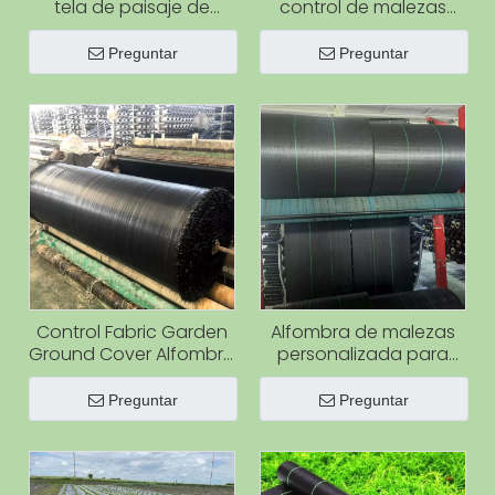
tela de paisaje de
control de malezas
alfombra de malezas
Tela para cubrir el suelo
de PP para huerto
Tela anti malezas
Preguntar
Preguntar
agrícola
Control Fabric Garden
Alfombra de malezas
Ground Cover Alfombra
personalizada para
anti-UV para malezas
clientes canadienses
Preguntar
Preguntar