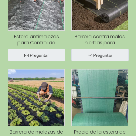
Estera antimalezas
Barrera contra malas
para Control de
hierbas para
césped, tela para cubrir
agricultura, tela para
el suelo, tela antihierba,
paisaje, bloque de
Preguntar
Preguntar
tela para Control de
malas hierbas de alta
malas hierbas, estera
resistencia, estera para
barrera contra malas
cubrir el suelo de
hierbas
jardinería, tela para
jardín para Control de
malas hierbas
Barrera de malezas de
Precio de la estera de