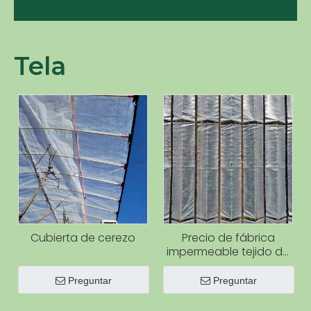
Productos
Tela
Cubierta de cerezo
Precio de fábrica
impermeable tejido de
plástico Film Film
Orchard cubierta de
Preguntar
Preguntar
lluvia para cerezas