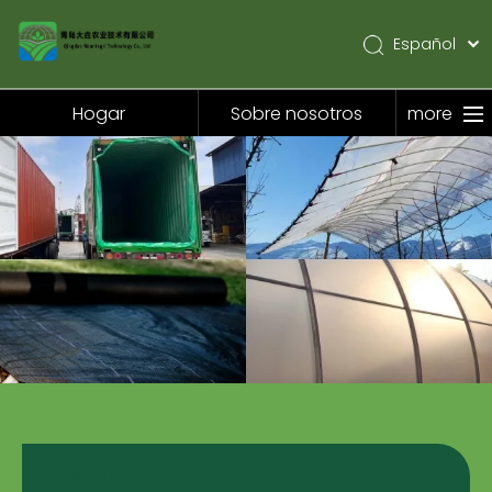
Español
English
Pусский
Hogar
Sobre nosotros
more
Hogar
Sobre nosotros
Productos
Solicitud
Noticias
Contáctenos
Productos