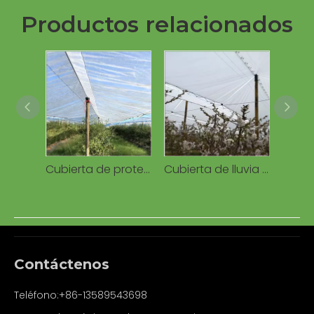
Productos relacionados
Cubierta de protección Lona de PE impermeable tejida transparente de 160 g para invernaderos agrícolas de frutas de cereza
Cubierta de lluvia para huerto de cerezos, lona de PE, cubierta de tela tejida para cerezo
Contáctenos
Teléfono:+86-13589543698