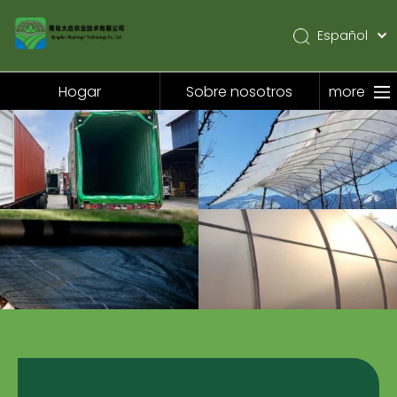
Español
English
Pусский
Hogar
Sobre nosotros
more
Hogar
Sobre nosotros
Productos
Solicitud
Noticias
Contáctenos
Productos