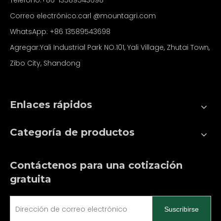
Teléfono:+86-13589543698
Correo electrónico:carl
@mountagri.com
WhatsApp:
+86
13589543698
Agregar:Yali Industrial Park NO.101, Yali Village, Zhutai Town,
Zibo City, Shandong
Enlaces rápidos
Categoría de productos
Contáctenos para una cotización
gratuita
Suscribirse