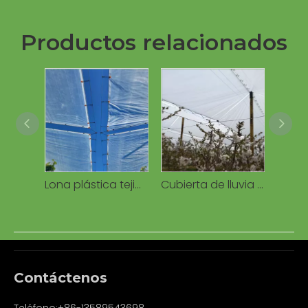
Productos relacionados
Lona plástica tejida cubierta de lluvia para huerto, resistente al agua a los rayos UV, antigoteo para cerezos/viñedos
Cubierta de lluvia para huerto de cerezos, lona de PE, cubierta de tela tejida para cerezo
Contáctenos