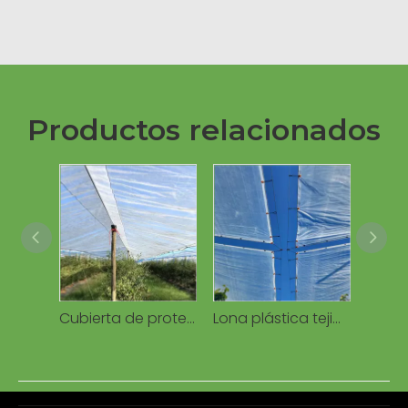
Productos relacionados
Cubierta de protección Lona de PE impermeable tejida transparente de 160 g para invernaderos agrícolas de frutas de cereza
Lona plástica tejida cubierta de lluvia para huerto, resistente al agua a los rayos UV, antigoteo para cerezos/viñedos