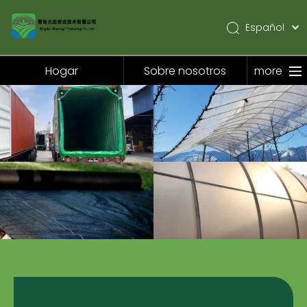
Español
English
Pусский
Hogar
Sobre nosotros
more
Hogar
Sobre nosotros
Productos
Solicitud
Noticias
Contáctenos
Productos