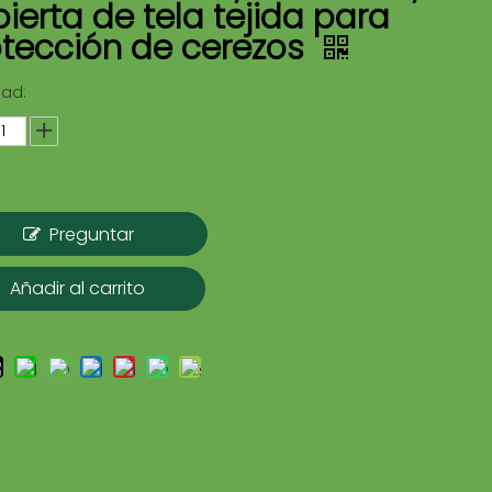
ierta de tela tejida para
otección de cerezos
dad:
Preguntar
Añadir al carrito