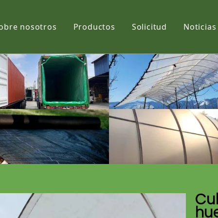
obre nosotros
Productos
Solicitud
Noticias
Película
Tela
Net
Cub
hue