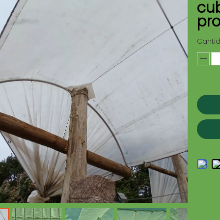
cub
pr
Canti