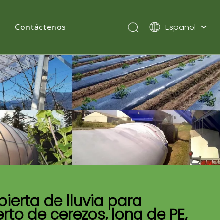
Español
Contáctenos
English
Pусский
ierta de lluvia para
rto de cerezos, lona de PE,