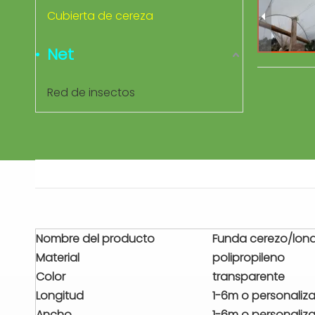
Cubierta de cereza
Net
Red de insectos
Nombre del producto
Funda cerezo/lona
Material
polipropileno
Color
transparente
Longitud
1-6m o personaliz
Ancho
1-6m o personaliz