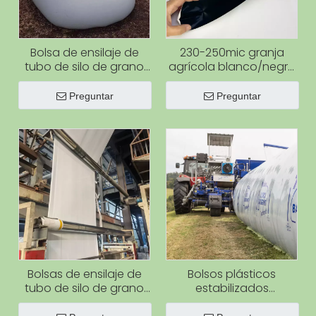
Bolsa de ensilaje de
230-250mic granja
tubo de silo de grano
agrícola blanco/negro
de plástico
cubierta de tubo de
estabilizado
ensilaje de plástico
Preguntar
Preguntar
ultravioleta para bolsa
bolsa de silo bolsa de
de ensilaje de
ensilaje de
almacenamiento
almacenamiento de
agrícola
grano
Bolsas de ensilaje de
Bolsos plásticos
tubo de silo de grano
estabilizados
de plástico
ultravioleta del ensilaje