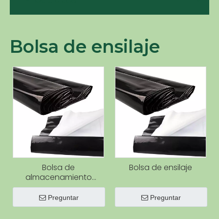
Productos
Bolsa de ensilaje
Bolsa de
Bolsa de ensilaje
almacenamiento
agrícola de polietileno
negro/blanco y negro,
Preguntar
Preguntar
bolsas de ensilaje de
maíz, bolsa de silo de