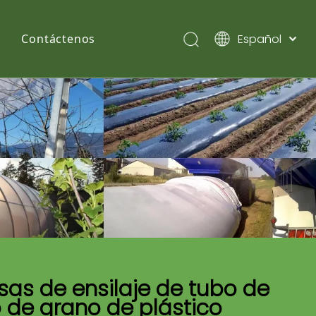
Español
Contáctenos
English
Pусский
sas de ensilaje de tubo de
o de grano de plástico