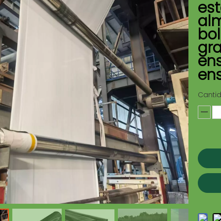
est
al
bol
gra
ens
ens
Canti