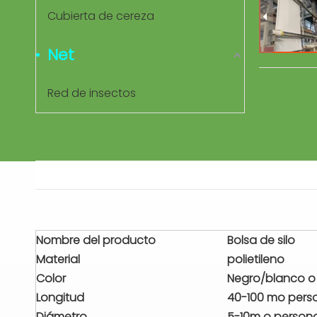
Cubierta de cereza
Net
Red de insectos
Nombre del producto
Bolsa de silo
Material
polietileno
Color
Negro/blanco o
Longitud
40-100 mo pers
Diámetro
5-10m o person