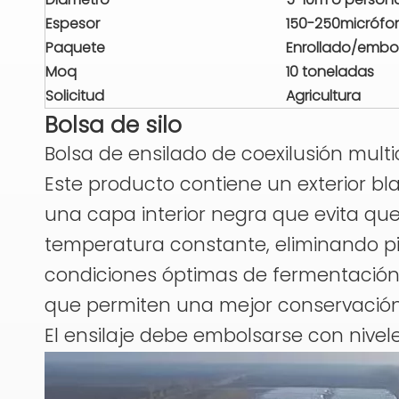
Espesor
150-250micrófo
Paquete
Enrollado/emb
Moq
10 toneladas
Solicitud
Agricultura
Bolsa de silo
Bolsa de ensilado de coexilusión mult
Este producto contiene un exterior bl
una capa interior negra que evita qu
temperatura constante, eliminando pi
condiciones óptimas de fermentació
que permiten una mejor conservación d
El ensilaje debe embolsarse con nive