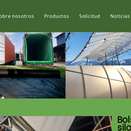
obre nosotros
Productos
Solicitud
Noticias
Película
Tela
Net
Bol
sil