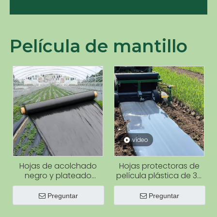
Productos
Película de mantillo
vídeo
Hojas de acolchado
Hojas protectoras de
negro y plateado
película plástica de 30
Película de acolchado
micrones para
de plástico agrícola
plantación agrícola de
Preguntar
Preguntar
piña