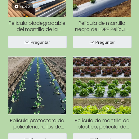
vídeo
Película biodegradable
Película de mantillo
del mantillo de la
negro de LDPE Película
película plástica negra
de mantillo para suelo
del mantillo de la
agrícola Cubierta de
Preguntar
Preguntar
cubierta del suelo
plástico Mantillo de
plástico de China
Ondustries
Película protectora de
Película de mantillo de
polietileno, rollos de
plástico, película de
película protectora
mantillo negra para