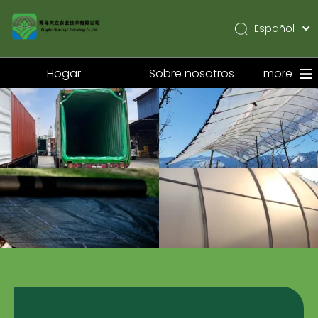
Español
English
Pусский
Hogar
Sobre nosotros
more
Hogar
Sobre nosotros
Productos
Solicitud
Noticias
Contáctenos
Productos