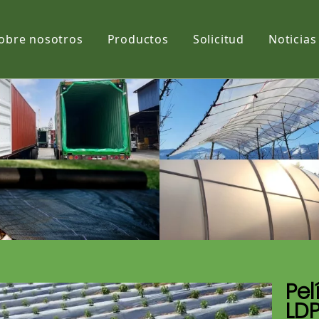
obre nosotros
Productos
Solicitud
Noticias
Película
Tela
Net
Pel
LDP