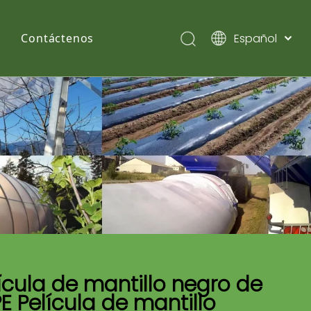
Español
Contáctenos
English
Pусский
ícula de mantillo negro de
E Película de mantillo