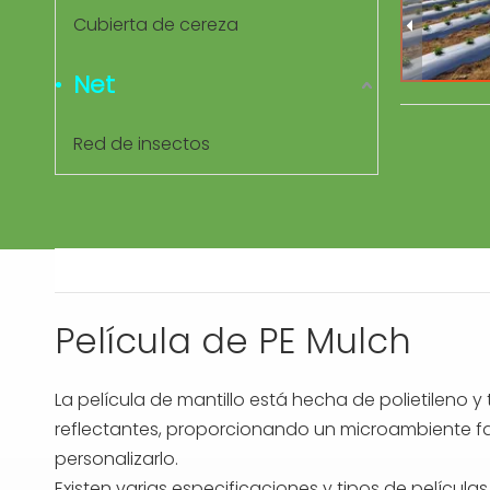
Cubierta de cereza
Net
Red de insectos
Película de PE Mulch
La película de mantillo está hecha de polietileno 
reflectantes, proporcionando un microambiente favo
personalizarlo.
Existen varias especificaciones y tipos de película