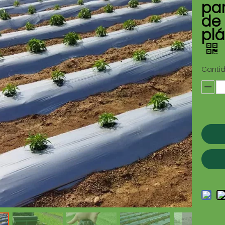
par
de 
plá
Canti