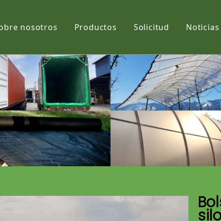
obre nosotros
Productos
Solicitud
Noticias
Película
Tela
Net
Bol
sil