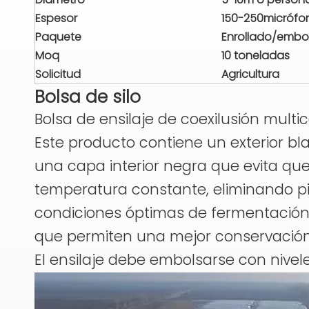
Espesor
150-250micrófo
Paquete
Enrollado/emb
Moq
10 toneladas
Solicitud
Agricultura
Bolsa de silo
Bolsa de ensilaje de coexilusión mult
Este producto contiene un exterior bl
una capa interior negra que evita qu
temperatura constante, eliminando pi
condiciones óptimas de fermentació
que permiten una mejor conservación d
El ensilaje debe embolsarse con nive