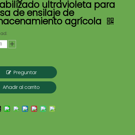
abilizado ultravioleta para
sa de ensilaje de
macenamiento agrícola
dad:
Preguntar
Añadir al carrito