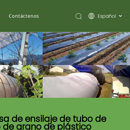
Español
Contáctenos
English
Pусский
sa de ensilaje de tubo de
o de grano de plástico