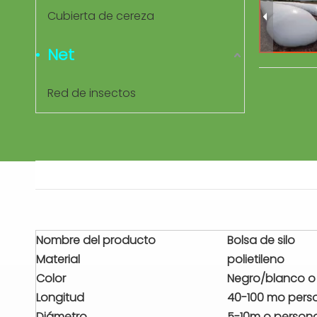
Cubierta de cereza
Net
Red de insectos
Nombre del producto
Bolsa de silo
Material
polietileno
Color
Negro/blanco o
Longitud
40-100 mo pers
Diámetro
5-10m o person