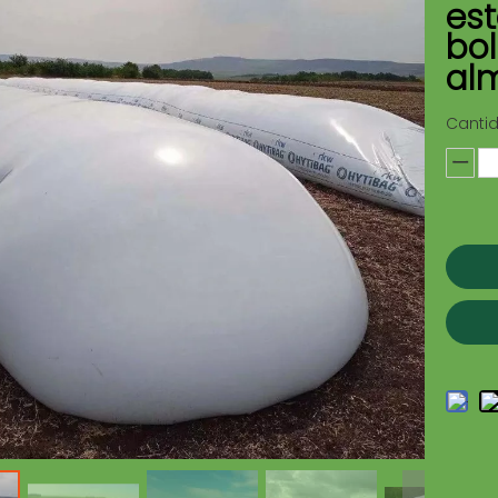
est
bol
al
Canti