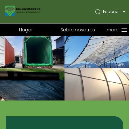
Español
English
Pусский
Hogar
Sobre nosotros
more
Hogar
Sobre nosotros
Productos
Solicitud
Noticias
Contáctenos
Productos