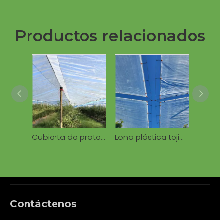
Productos relacionados
Cubierta de protección Lona de PE impermeable tejida transparente de 160 g para invernaderos agrícolas de frutas de cereza
Lona plástica tejida cubierta de lluvia para huerto, resistente al agua a los rayos UV, antigoteo para cerezos/viñedos
Contáctenos