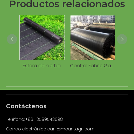
Productos relacionados
Estera de hierba
Control Fabric Garden Ground Cover Alfombra anti-UV para malezas
Contáctenos
Teléfono:+86-13589543698
Correo electrónico:carl
@mountagri.com