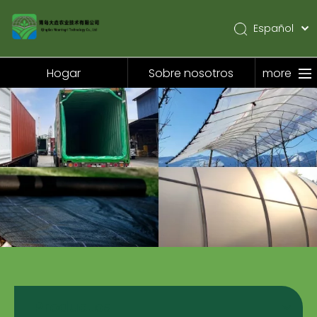
Español
English
Pусский
Hogar
Sobre nosotros
more
Hogar
Sobre nosotros
Productos
Solicitud
Noticias
Contáctenos
Productos