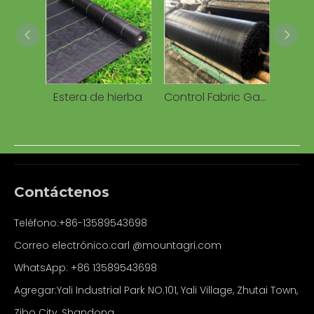
Estera de hierba
Control Fabric Garden Ground Cover Alfombra anti-UV para malezas
Contáctenos
Teléfono:+86-13589543698
Correo electrónico:carl
@mountagri.com
WhatsApp:
+86
13589543698
Agregar:Yali Industrial Park NO.101, Yali Village, Zhutai Town,
Zibo City, Shandong