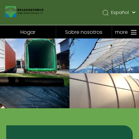
Español
English
Pусский
Hogar
Sobre nosotros
more
Hogar
Sobre nosotros
Productos
Solicitud
Noticias
Contáctenos
Productos