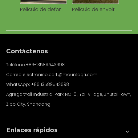
Película de deformación de ensilaje de balas de algodón Empaquetadora de algodón Fabricante de película de deformación de balas de algodón Película de ensilaje de plástico extruido
Película de envoltura de ensilaje Película de envoltura elástica de rollo redondo LLDPE para ensilaje Película de envoltura de ensilaje de balas de hierba Película de ensilaje agrícola
Contáctenos
Teléfono:+86-13589543698
Correo electrónico:carl
@mountagri.com
WhatsApp:
+86
13589543698
Agregar:Yali Industrial Park NO.101, Yali Village, Zhutai Town,
Zibo City, Shandong
Enlaces rápidos