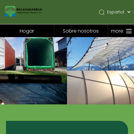
Español
English
Pусский
Hogar
Sobre nosotros
more
Hogar
Sobre nosotros
Productos
Solicitud
Noticias
Contáctenos
Productos