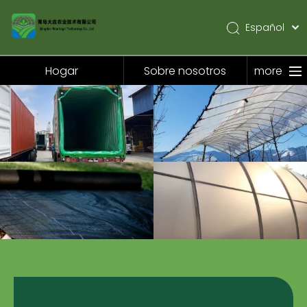
Español
English
Pусский
Hogar
Sobre nosotros
more
Hogar
Sobre nosotros
Productos
Solicitud
Noticias
Contáctenos
Productos