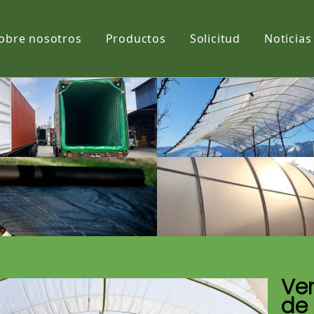
obre nosotros
Productos
Solicitud
Noticias
Película
Tela
Net
Ven
de 