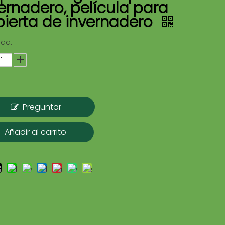
ernadero, película para
bierta de invernadero
dad:
Preguntar
Añadir al carrito