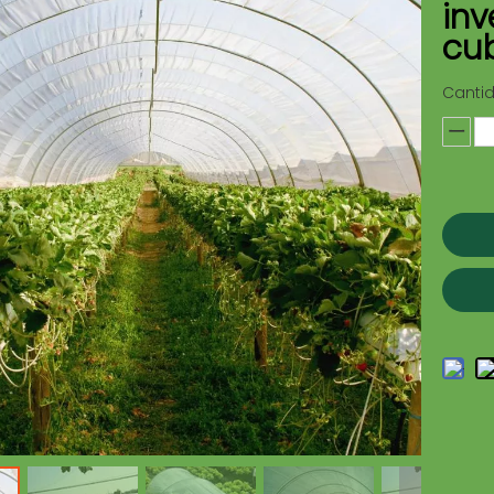
inv
cu
Canti