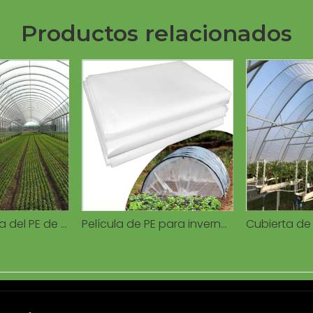
Productos relacionados
Película plástica del PE de la cubierta del polietileno del invernadero de 80-200 micrones para el tomate de la granja del arándano del invernadero
Película de PE para invernadero agrícola película agrícola usada que cubre vegetales y flores