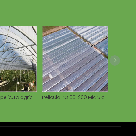
Cubierta de película agrícola para invernadero de 200 micrones, rollo de película de plástico PE a prueba de humedad de 6 mil para uso vegetal
Película PO 80-200 Mic 5 años de vida útil Película plástica de invernadero para agricultura con la mejor calidad