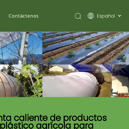
Español
Contáctenos
English
Pусский
ta caliente de productos
plástico agrícola para