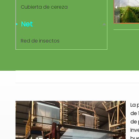
Cubierta de cereza
Net
Red de insectos
La 
de 
de 
inv
bue