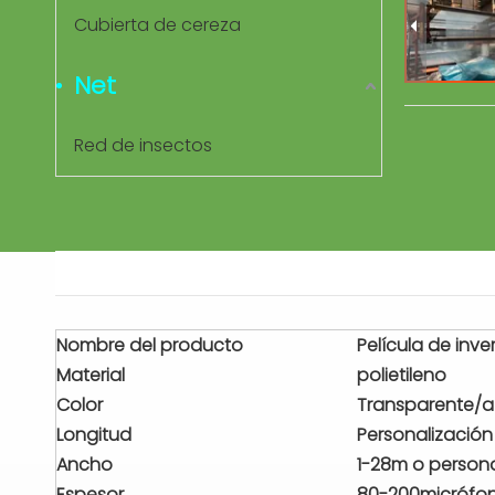
Cubierta de cereza
Net
Red de insectos
Nombre del producto
Película de inv
Material
polietileno
Color
Transparente/a
Longitud
Personalización
Ancho
1-28m o person
Espesor
80-200micrófo