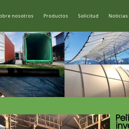
obre nosotros
Productos
Solicitud
Noticias
Película
Tela
Net
Pel
inv