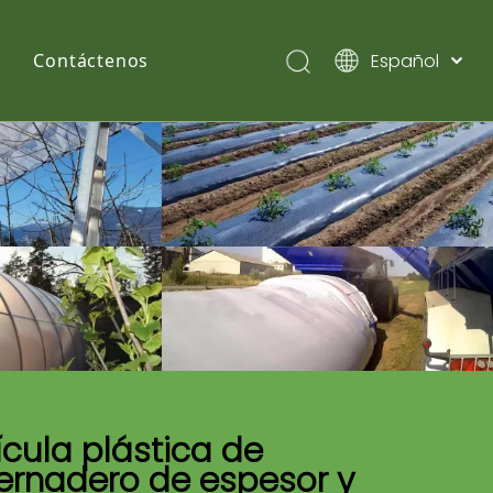
Español
Contáctenos
English
Pусский
ícula plástica de
ernadero de espesor y