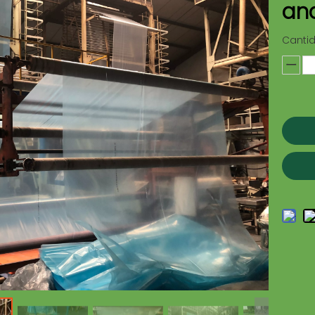
an
Canti