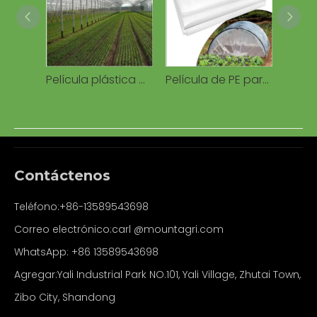
Película plástica del PE de la cubierta del polietileno del invernadero de 80-200 micrones para el tomate de la granja del arándano del invernadero
Película de PE para invernadero agrícola película agrícola usada que cubre vegetales y flores
Contáctenos
Teléfono:+86-13589543698
Correo electrónico:carl
@mountagri.com
WhatsApp:
+86
13589543698
Agregar:Yali Industrial Park NO.101, Yali Village, Zhutai Town,
Zibo City, Shandong