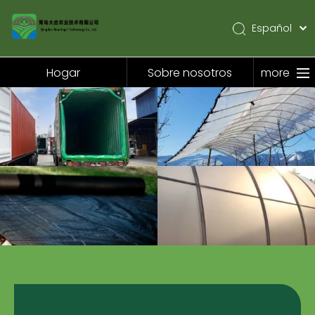
Español
English
Pусский
Hogar
Sobre nosotros
more
Hogar
Sobre nosotros
Productos
Solicitud
Noticias
Contáctenos
Productos