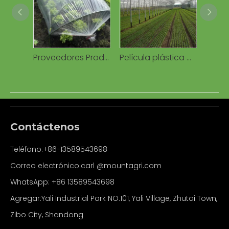
Proveedores Productos de venta caliente Granja Invernadero Película agrícola usada con cubierta UV Cultivo de hortalizas y flores
Película plástica del PE de la cubierta del polietileno del invernadero de 80-200 micrones para el tomate de la granja del arándano del invernadero
Contáctenos
Teléfono:+86-13589543698
Correo electrónico:carl
@mountagri.com
WhatsApp:
+86
13589543698
Agregar:Yali Industrial Park NO.101, Yali Village, Zhutai Town,
Zibo City, Shandong