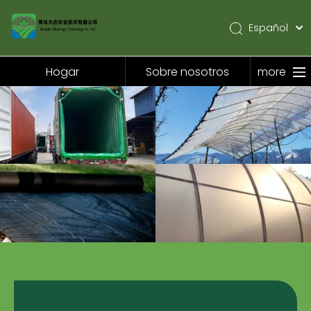
Español
English
Pусский
Hogar
Sobre nosotros
more
Hogar
Sobre nosotros
Productos
Solicitud
Noticias
Contáctenos
Productos