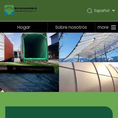
Español
English
Pусский
Hogar
Sobre nosotros
more
Hogar
Sobre nosotros
Productos
Solicitud
Noticias
Contáctenos
Productos