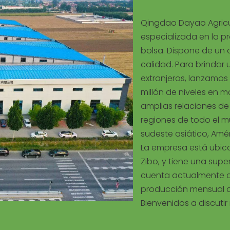
Qingdao Dayao Agricul
especializada en la p
bolsa. Dispone de un 
calidad. Para brindar 
extranjeros, lanzamos 
millón de niveles en 
amplias relaciones d
regiones de todo el mu
sudeste asiático, Amér
La empresa está ubica
Zibo, y tiene una sup
cuenta actualmente 
producción mensual d
Bienvenidos a discutir