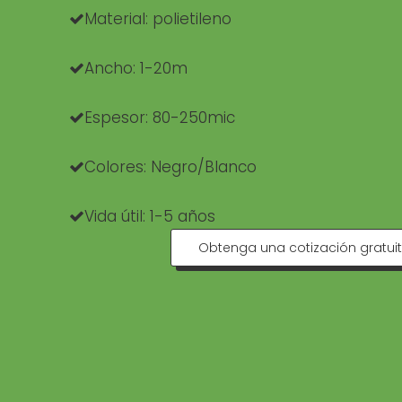
Material: polietileno

Ancho: 1-20m

Espesor: 80-250mic

Colores: Negro/Blanco

Vida útil: 1-5 años

Obtenga una cotización gratui