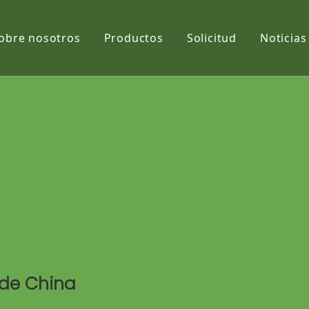
obre nosotros
Productos
Solicitud
Noticias
Película
Tela
Net
 de China