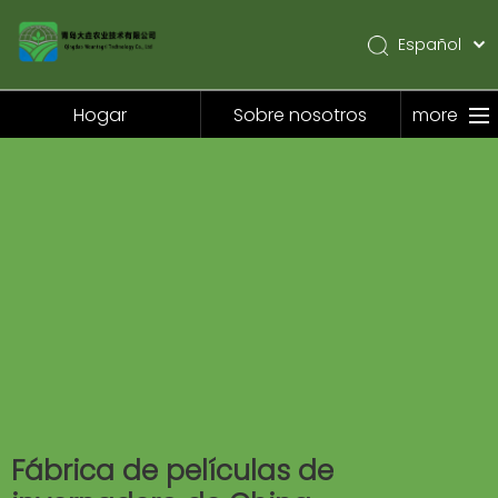
Español
English
Pусский
Hogar
Sobre nosotros
more
Hogar
Sobre nosotros
Productos
Solicitud
Noticias
Contáctenos
Fábrica de películas de