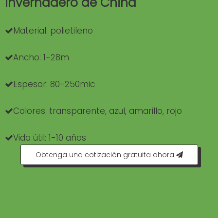
invernadero de China
Material: polietileno

Ancho: 1-28m

Espesor: 80-250mic

Colores: transparente, azul, amarillo, rojo

Vida útil: 1-10 años

Obtenga una cotización gratuita ahora