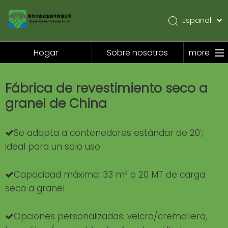
Español
English
Pусский
Hogar
Sobre nosotros
more
Hogar
Fábrica de revestimiento seco a
Sobre nosotros
granel de China
Productos
Solicitud
Se adapta a contenedores estándar de 20';

ideal para un solo uso
Noticias
Contáctenos
Capacidad máxima: 33 m³ o 20 MT de carga

seca a granel
Opciones personalizadas: velcro/cremallera,
