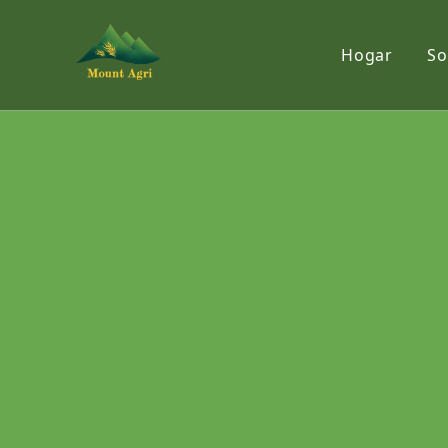
Hogar
So