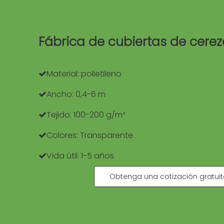
Fábrica de cubiertas de cere
Material: polietileno

Ancho: 0,4-6 m

Tejido: 100-200 g/m²

Colores: Transparente

Vida útil: 1-5 años

Obtenga una cotización gratui