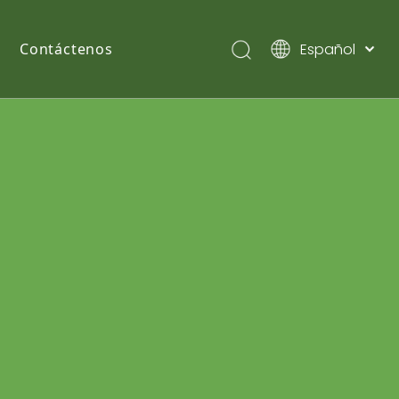
Español
Contáctenos
English
简体中文
Pусский