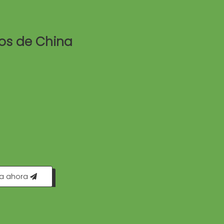
zos de China
ta ahora