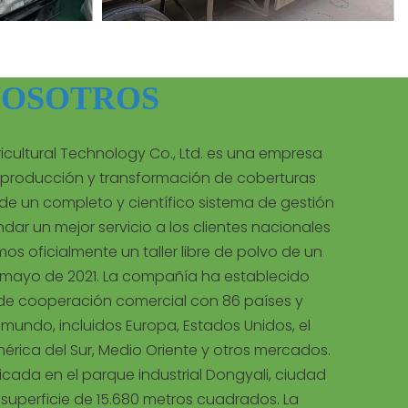
NOSOTROS
cultural Technology Co., Ltd. es una empresa
a producción y transformación de coberturas
de un completo y científico sistema de gestión
ndar un mejor servicio a los clientes nacionales
mos oficialmente un taller libre de polvo de un
n mayo de 2021. La compañía ha establecido
 de cooperación comercial con 86 países y
 mundo, incluidos Europa, Estados Unidos, el
mérica del Sur, Medio Oriente y otros mercados.
cada en el parque industrial Dongyali, ciudad
a superficie de 15.680 metros cuadrados. La