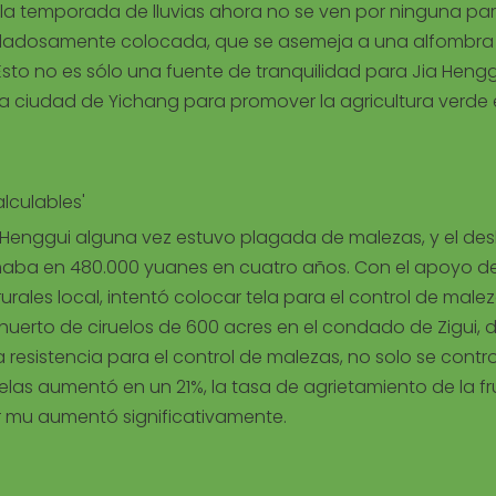
 la temporada de lluvias ahora no se ven por ninguna par
idadosamente colocada, que se asemeja a una alfombra
 Esto no es sólo una fuente de tranquilidad para Jia Hengg
a ciudad de Yichang para promover la agricultura verde 
alculables'
a Henggui alguna vez estuvo plagada de malezas, y el des
maba en 480.000 yuanes en cuatro años. Con el apoyo de
urales local, intentó colocar tela para el control de malez
 huerto de ciruelos de 600 acres en el condado de Zigui,
a resistencia para el control de malezas, no solo se contr
uelas aumentó en un 21%, la tasa de agrietamiento de la fr
r mu aumentó significativamente.