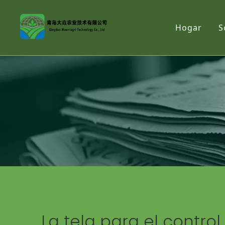
Hogar
S
La tela para el contr