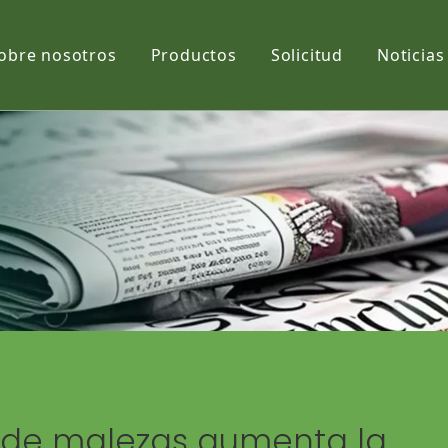
obre nosotros
Productos
Solicitud
Noticias
Película
Tela
Net
ol de malezas aumenta la