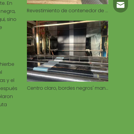
te. En
carl@m
Revestimiento de contenedor de transporte personalizado para 20GP 40GP 40HQ
 negra,
ui, sino
e
hierbe
l
as y el
Centro claro, bordes negros' mantillo: equilibrio entre el calentamiento del suelo y el control de malezas
 después
olaron
uta