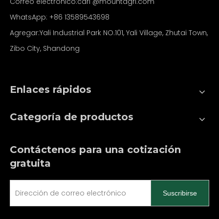
Correo electrónico:carl
@mountagri.com
WhatsApp:
+86
13589543698
Agregar:Yali Industrial Park NO.101, Yali Village, Zhutai Town,
Zibo City, Shandong
Enlaces rápidos
Categoría de productos
Contáctenos para una cotización
gratuita
Suscribirse