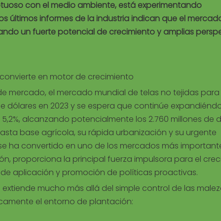
spetuoso con el medio ambiente, está experimentando
 últimos informes de la industria indican que el mercad
ando un fuerte potencial de crecimiento y amplias persp
convierte en motor de crecimiento
e mercado, el mercado mundial de telas no tejidas para 
 de dólares en 2023 y se espera que continúe expandiénd
5,2%, alcanzando potencialmente los 2.760 millones de d
u vasta base agrícola, su rápida urbanización y su urgente
, se ha convertido en uno de los mercados más important
ón, proporciona la principal fuerza impulsora para el cre
de aplicación y promoción de políticas proactivas.
se extiende mucho más allá del simple control de las malez
icamente el entorno de plantación: