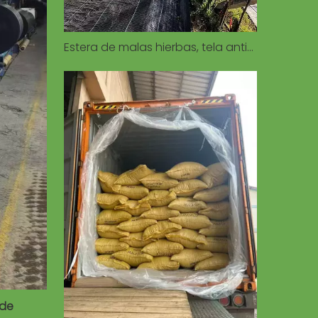
Estera de malas hierbas, tela antihierba, granja, jardín, verduras, control de malas hierbas, estera antihierba
 de