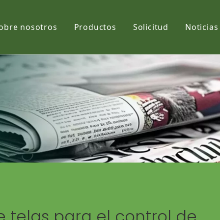
obre nosotros
Productos
Solicitud
Noticias
Película
Tela
Net
 telas para el control de