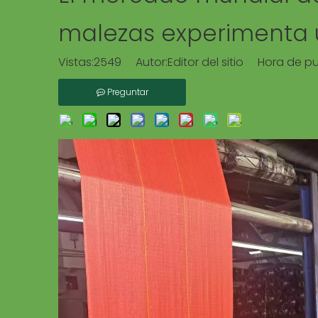
malezas experimenta u
Vistas:
2549
Autor:Editor del sitio Hora de p
Preguntar