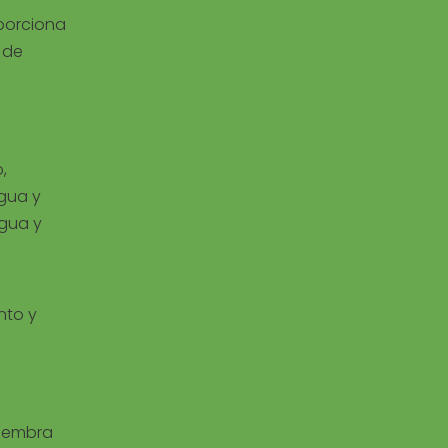
oporciona
 de
,
agua y
agua y
nto y
siembra